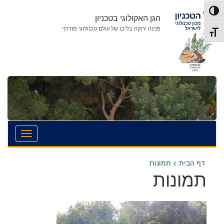
לג
לג
פעל/כבה ניגודיות גבוהה
תוכן
ניווט
הגן האקולוגי בטכניון
פנינה ירוקה בליבו של עולם טכנולוגי מודרני
תג גודל גופן
דף הבית
>
תמונות
תמונות