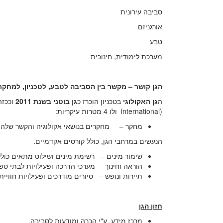
סביבה עירונית
אורגניזם
טבע
מערכת לימודית, חינוכית
הגן קושר – מקשר בין הסביבה לטבע, לטכניון, למחקר,
ה
גן האקולוגי
בטכניון הוכרז כ
גן בוטני בשנת 2011
international) ולו 4 מטרות עיקריות:
מחקר – מחקרים בנושאי אקולוגיה והקשר שלהם 
הנעשים במרחבי הגן, כולל קורסים אקדמיים.
שימור מינים – רשימת מינים ושילוט מתאים כולל
הוראה וחינוך – מערכי הדרכה ופעילויות לבתי ספ
תיירות ונופש – סיורים מודרכים ופעילויות חוויית
חזון הגן
מרכז מידע, ע"י הכרה ומודעות לסביבה.