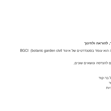
 להוראה ולחינוך
וככזה הוא עומד בסטנדרטים של איגוד BGCI (botanic garden civil
להנדסה ונושאים שונים,
 בר-קוד
ר
יות