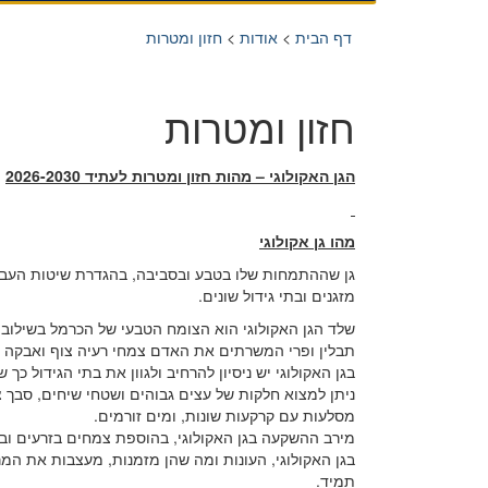
דף הבית
>
אודות
>
חזון ומטרות
חזון ומטרות
הגן האקולוגי – מהות חזון ומטרות לעתיד 2026-2030
מהו גן אקולוגי
גן שההתמחות שלו בטבע ובסביבה, בהגדרת שיטות העבודה
מזגנים ובתי גידול שונים.
שלד הגן האקולוגי הוא הצומח הטבעי של הכרמל בשילוב ע
תבלין ופרי המשרתים את האדם צמחי רעיה צוף ואבקה ע
בגן האקולוגי יש ניסיון להרחיב ולגוון את בתי הגידול כך 
ניתן למצוא חלקות של עצים גבוהים ושטחי שיחים, סבך 
מסלעות עם קרקעות שונות, ומים זורמים.
מירב ההשקעה בגן האקולוגי, בהוספת צמחים בזרעים ובשת
בגן האקולוגי, העונות ומה שהן מזמנות, מעצבות את המר
תמיד.