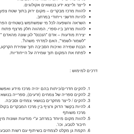
לייצר ולייצא ידע בנושאים אקולוגים.
להוות מרכז מבקרים – מקום ירוק בתוך שטח צפוף
להיות חדשני וייחודי במרחב.
השראה והשפעה לכל מי שמשתמש בשטחים הפתוח
להוות מרחב ביו-ספרי, המהווה חלק מרצף פתוח המ
יצירת מודעות – אדם "הנכנס" לגן שונה מהאדם "הי
"לשמור-לשמר", האם למדתי משהו?.
הבנת שמירה ואיכות הסביבה תוך שמירת הקרקע, 
לפתח את המקום תוך שמירה על הייחודיות.
דרכים למימוש :
להקים חדרים/כיתות בהם יהיה מרכז מידע ואפשר
להקים ספריה של צמחים (זרעים), ספרייה בנושאים
להקים / לייצר מחקרים בנושאי צמחים וסביבה.
להיות בקשר הדוק ורציף בין מרכז המבקרים בקולר 
מרכז משותף
להוות מקום מיוחד במרחב ע"י מודעות ושונות מין
חיבור לטבע, וכו'.
הקמת גן מקלט לצמחים בשיתוף עם רשות הטבע והג